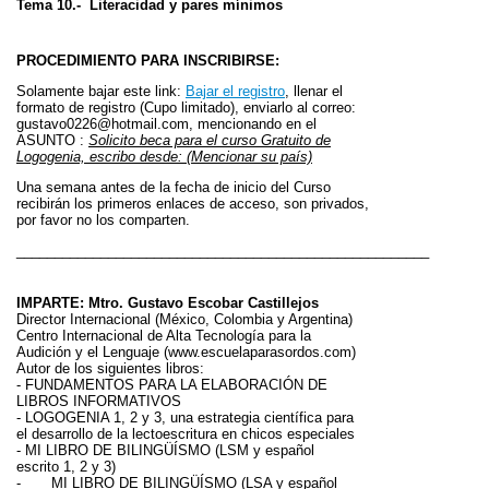
Tema 10.- Literacidad y pares mínimos
PROCEDIMIENTO PARA INSCRIBIRSE:
Solamente bajar este link:
Bajar el registro
, llenar el
formato de registro (Cupo limitado), enviarlo al correo:
gustavo0226@hotmail.com
, mencionando en el
ASUNTO :
Solicito beca para el curso Gratuito de
Logogenia, escribo desde: (Mencionar su país)
Una semana antes de la fecha de inicio del Curso
recibirán los primeros enlaces de acceso, son privados,
por favor no los comparten.
______________________________________________________
IMPARTE: Mtro. Gustavo Escobar Castillejos
Director Internacional (México, Colombia y Argentina)
Centro Internacional de Alta Tecnología para la
Audición y el Lenguaje (www.escuelaparasordos.com)
Autor de los siguientes libros:
-
FUNDAMENTOS PARA LA ELABORACIÓN DE
LIBROS INFORMATIVOS
-
LOGOGENIA 1, 2 y 3, una estrategia científica para
el desarrollo de la lectoescritura en chicos especiales
-
MI LIBRO DE BILINGÜÍSMO (LSM y español
escrito 1, 2 y 3)
-
MI LIBRO DE BILINGÜÍSMO (LSA y español