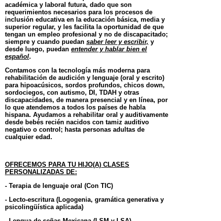
académica y laboral futura, dado que son
requerimientos necesarios para los procesos de
inclusión educativa en la educación básica, media y
superior regular, y les facilita la oportunidad de que
tengan un empleo profesional y no de discapacitado;
siempre y cuando puedan
saber leer y escribir,
y
desde luego, puedan
entender y hablar bien el
español
.
Contamos con la tecnología más moderna para
rehabilitación de audición y lenguaje (oral y escrito)
para hipoacúsicos, sordos profundos, chicos down,
sordociegos, con autismo, DI, TDAH y otras
discapacidades, de manera presencial y en línea, por
lo que atendemos a todos los países de habla
hispana. Ayudamos a rehabilitar oral y auditivamente
desde bebés recién nacidos con tamiz auditivo
negativo o control; hasta personas adultas de
cualquier edad.
OFRECEMOS PARA TU HIJO(A) CLASES
PERSONALIZADAS DE:
- Terapia de lenguaje oral (Con TIC)
- Lecto-escritura (Logogenia, gramática generativa y
psicolingüística aplicada)
- Lengua de señas Mexicana (LSM y LSA)