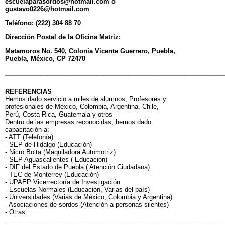
escuelaparasordos@hotmail.com o
gustavo0226@hotmail.com
Teléfono: (222) 304 88 70
Dirección Postal de la Oficina Matriz:
Matamoros No. 540, Colonia Vicente Guerrero, Puebla,
Puebla, México, CP 72470
______________________________________________________________
REFERENCIAS
Hemos dado servicio a miles de alumnos, Profesores y
profesionales de México, Colombia, Argentina, Chile,
Perú, Costa Rica, Guatemala y otros
Dentro de las empresas reconocidas, hemos dado
capacitación a:
- ATT (Telefonía)
- SEP de Hidalgo (Educación)
- Nicro Bolta (Maquiladora Automotriz)
- SEP Aguascalientes ( Educación)
- DIF del Estado de Puebla ( Atención Ciudadana)
- TEC de Monterrey (Educación)
- UPAEP Vicerrectoría de Investigación
- Escuelas Normales (Educación, Varias del país)
- Universidades (Varias de México, Colombia y Argentina)
- Asociaciones de sordos (Atención a personas silentes)
- Otras
______________________________________________________________