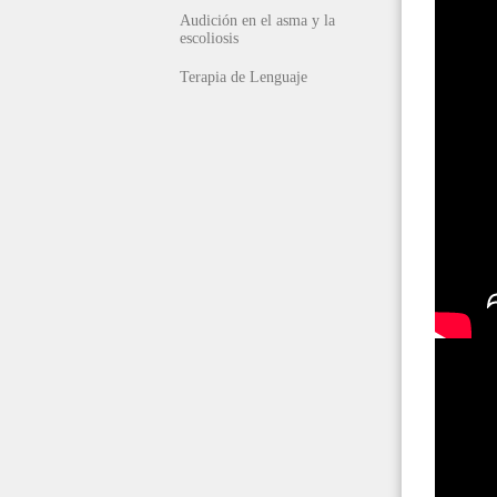
Audición en el asma y la
escoliosis
Terapia de Lenguaje