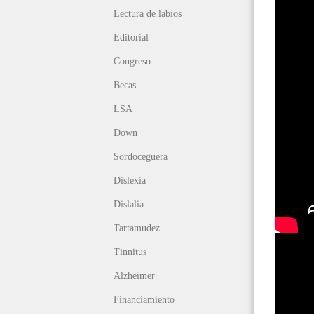
Lectura de labios
Editorial
Congreso
Becas
LSA
Down
Sordoceguera
Dislexia
Dislalia
Tartamudez
Tinnitus
Alzheimer
Financiamiento