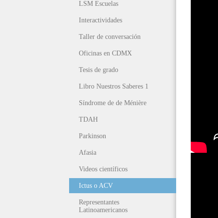
LSM Escuelas
Interactividades
Taller de conversación
Oficinas en CDMX
Tesis de grado
Libro Nuestros Saberes 1
Síndrome de de Ménière
TDAH
Parkinson
Afasia
Videos científicos
Ictus o ACV
Representantes
Latinoamericanos