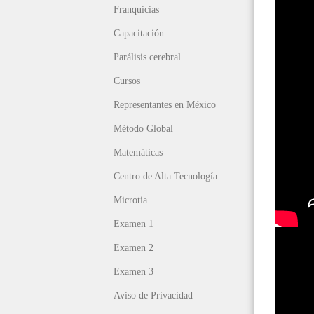
Franquicias
Capacitación
Parálisis cerebral
Cursos
Representantes en México
Método Global
Matemáticas
Centro de Alta Tecnología
Microtia
Examen 1
Examen 2
Examen 3
Aviso de Privacidad